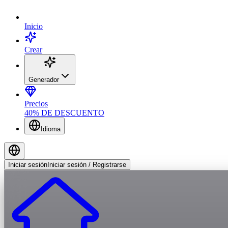
Inicio
Crear
Generador
Precios
40% DE DESCUENTO
Idioma
Iniciar sesión
Iniciar sesión / Registrarse